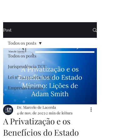
Post
Todos os posts
Todos os posts
Jurisprudência TCU
Lei nº 14.133/2021 | NLLC
Empresas Estatais
Dr. Marcelo de Lacerda
4 de nov. de 2023
2 min de leitura
A Privatização e os
Benefícios do Estado