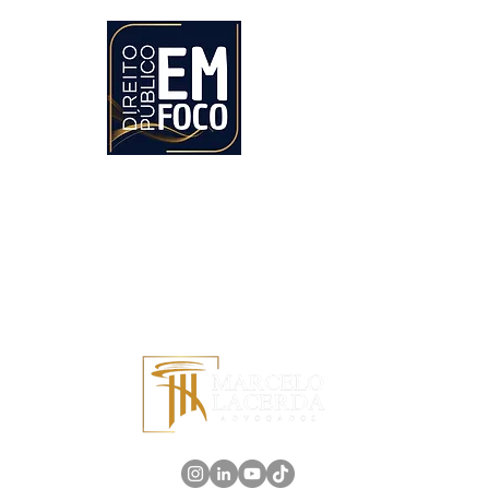
Direito Público em Foco
O blog 'Direito Público em Foco' é a bússola que
guia você pelos intricados caminhos do direito
público, onde cada artigo é uma janela para o
vasto universo das leis e regulamentos,
iluminando cada detalhe desse cenário
complexo e dinâmico.
Apoio: