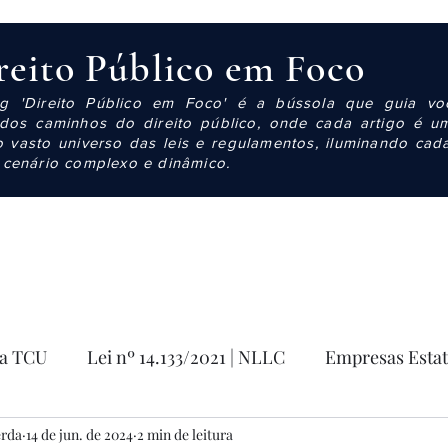
reito Público em Foco
g 'Direito Público em Foco' é a bússola que guia vo
cados caminhos do direito público, onde cada artigo é u
o vasto universo das leis e regulamentos, iluminando cad
 cenário complexo e dinâmico.
ia TCU
Lei nº 14.133/2021 | NLLC
Empresas Estat
erda
14 de jun. de 2024
2 min de leitura