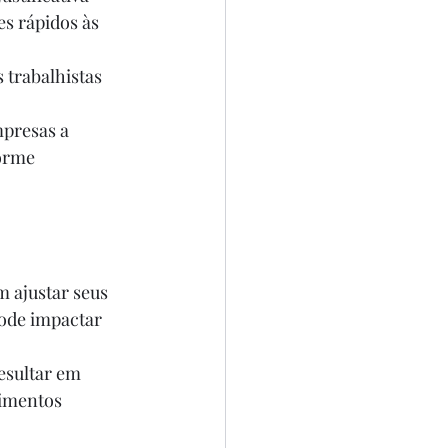
s rápidos às 
orme 
ode impactar 
dimentos 