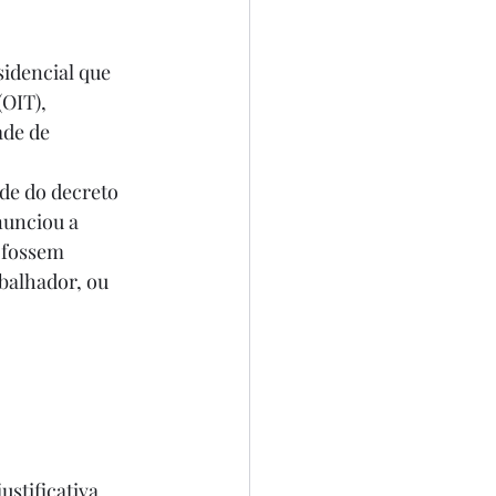
sidencial que 
OIT), 
de de 
de do decreto 
nunciou a 
 fossem 
balhador, ou 