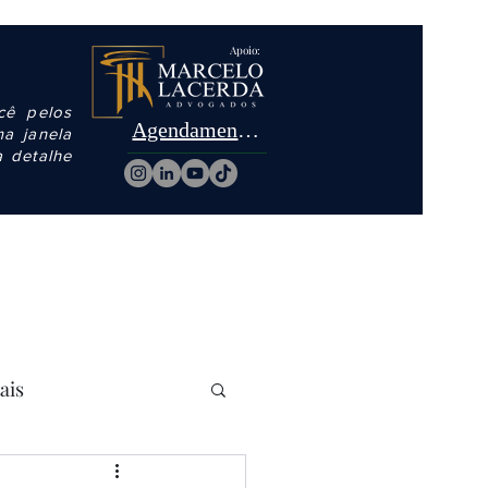
Apoio:
cê pelos
Agendamentos
ma janela
a detalhe
ais