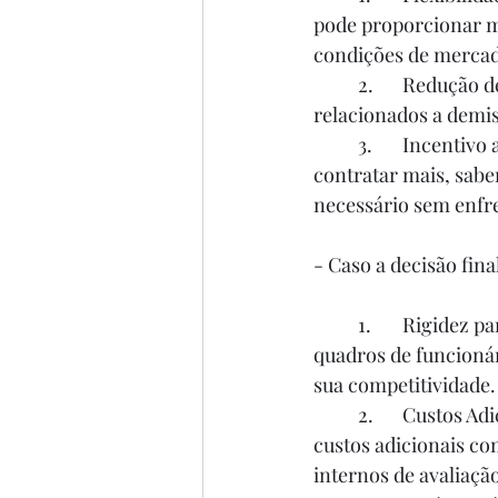
pode proporcionar ma
condições de merca
	2.	Redução de Custos: Empresas podem reduzir custos com processos trabalhistas 
relacionados a demi
	3.	Incentivo ao Emprego: A facilidade para demitir pode incentivar empresas a 
contratar mais, sab
necessário sem enfre
- Caso a decisão fina
	1.	Rigidez para Empresas: Empresas podem encontrar dificuldades em ajustar seus 
quadros de funcioná
sua competitividade.
	2.	Custos Adicionais: A obrigatoriedade de justificar demissões pode resultar em 
custos adicionais co
internos de avaliaçã