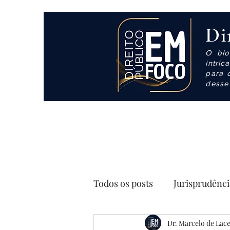
Di
O blo
intri
para 
desse
Todos os posts
Jurisprudênc
Dr. Marcelo de Lac