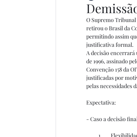
Demissão 
O Supremo Tribunal F
retirou o Brasil da 
permitindo assim qu
justificativa formal.
A decisão encerrará 
de 1996, assinado p
Convenção 158 da OIT
justificadas por mot
pelas necessidades 
Expectativa:
- Caso a decisão fina
	1.	Flexibilidade para Empresas: Permitir que empresas demitam sem justificativa 