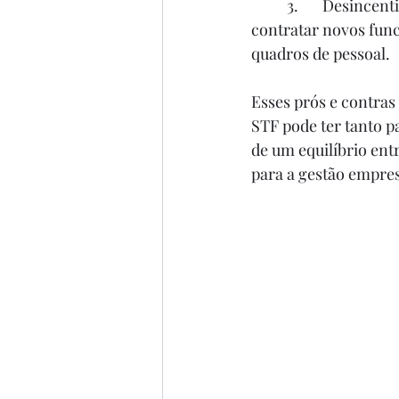
	3.	Desincentivo à Contratação: Empregadores podem ser mais cautelosos ao 
contratar novos func
quadros de pessoal.
Esses prós e contras
STF pode ter tanto p
de um equilíbrio entr
para a gestão empres