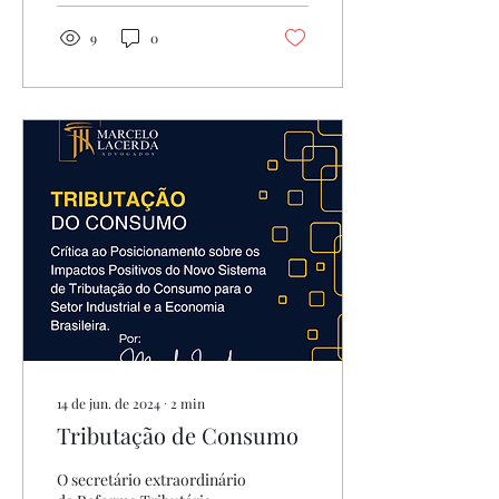
9
0
14 de jun. de 2024
∙
2
min
Tributação de Consumo
O secretário extraordinário