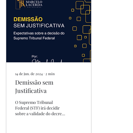
14 de jun. de 2024
∙
2
min
Demissão sem
Justificativa
O Supremo Tribunal
Federal (STF) irá decidir
sobre a validade do decreto
presidencial que retirou o
Brasil da Convenção 158
da...