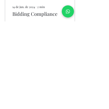
14 de jun. de 2024
∙
2
min
Bidding Compliance
A importância do Bidding
Compliance é cada vez
mais evidente no contexto
atual das contratações
públicas e privadas. O
Bidding...
6
0
Ver mais