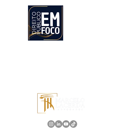
Direito Público em Foco
O blog 'Direito Público em Foco' é a bússola que
guia você pelos intricados caminhos do direito
público, onde cada artigo é uma janela para o
vasto universo das leis e regulamentos,
iluminando cada detalhe desse cenário
complexo e dinâmico.
Apoio: